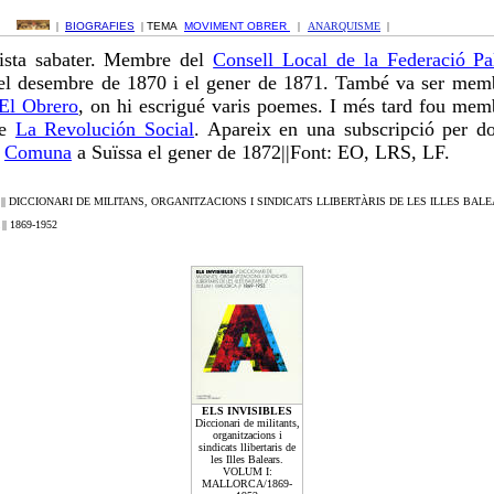
r
|
BIOGRAFIES
|
TEMA
MOVIMENT OBRER
|
ANARQUISME
|
lista sabater. Membre del
Consell Local de la Federació P
l desembre de 1870 i el gener de 1871. També va ser memb
El Obrero
, on hi escrigué varis poemes. I més tard fou mem
de
La Revolución Social
. Apareix en una subscripció per do
a
Comuna
a Suïssa el gener de 1872||Font: EO, LRS, LF.
|| DICCIONARI DE MILITANS, ORGANITZACIONS I SINDICATS LLIBERTÀRIS DE LES ILLES BALE
A
|| 1869-1952
ELS INVISIBLES
Diccionari de militants,
organitzacions i
sindicats llibertaris de
les Illes Balears.
VOLUM I:
MALLORCA/1869-