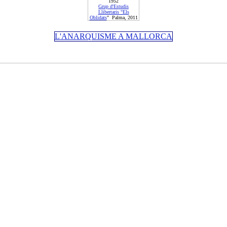
1952
Grup d'Estudis
Llibertaris "Els
Oblidats
" Palma, 201
1
L'ANARQUISME A MALLORCA