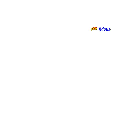
fideus
/