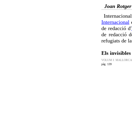
Joan Rotge
Internaciona
Internacional
e
de redacció d'
de redacció 
refugiats de l
Els invisibles
VOLUM I: MALLORC
pàg. 139