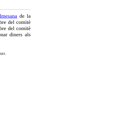
almesana
de la
re del comitè
bre del comitè
nar diners als
ARS.