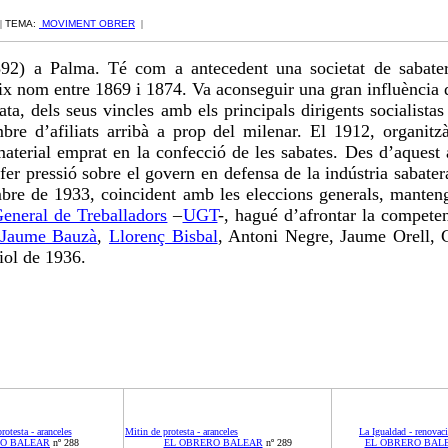
|
TEMA:
MOVIMENT OBRER
|
1892) a Palma. Té com a antecedent una societat de sabaters
ix nom entre 1869 i 1874. Va aconseguir una gran influència 
ata, dels seus vincles amb els principals dirigents socialista
re d’afiliats arribà a prop del milenar. El 1912, organitz
material emprat en la confecció de les sabates. Des d’aquest 
fer pressió sobre el govern en defensa de la indústria sabate
bre de 1933, coincident amb les eleccions generals, mantengu
eneral de Treballadors
–
UGT
-, hagué d’afrontar la compete
Jaume Bauzà
,
Llorenç Bisbal
, Antoni Negre, Jaume Orell, 
iol de 1936.
rotesta - aranceles
Mitin de protesta - aranceles
La Igualdad - renovac
RO BALEAR
nº 288
EL OBRERO BALEAR
nº 289
EL OBRERO BAL