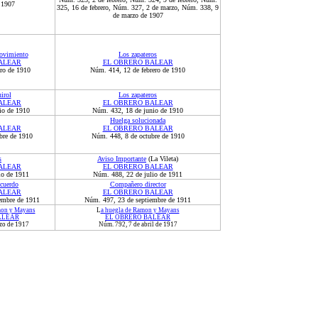
 1907
325, 16 de febrero, Núm. 327, 2 de marzo, Núm. 338, 9
de marzo de 1907
movimiento
Los zapateros
ALEAR
EL OBRERO BALEAR
ro de 1910
Núm. 414, 12 de febrero de 1910
irol
Los zapateros
ALEAR
EL OBRERO BALEAR
io de 1910
Núm. 432, 18 de junio de 1910
Huelga solucionada
ALEAR
EL OBRERO BALEAR
bre de 1910
Núm. 448, 8 de octubre de 1910
s
Aviso Importante
(La Vileta)
ALEAR
EL OBRERO BALEAR
io de 1911
Núm. 488, 22 de julio de 1911
cuerdo
Compañero director
ALEAR
EL OBRERO BALEAR
embre de 1911
Núm. 49
7
,
23
de septiembre de 1911
mon y Mayans
L
a huegla de Ramon y Mayans
ALEAR
EL OBRERO BALEAR
zo de 1917
Núm. 792, 7 de abril de 1917