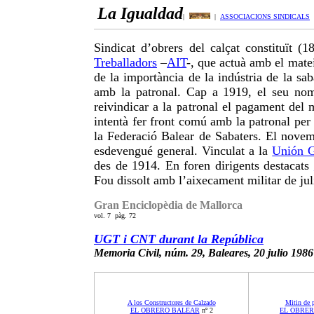
La Igualdad
|
|
ASSOCIACIONS SINDICALS
Sindicat d’obrers del calçat constituït (
Treballadors
–
AIT
-, que actuà amb el mate
de la importància de la indústria de la sab
amb la patronal. Cap a 1919, el seu nomb
reivindicar a la patronal el pagament del 
intentà fer front comú amb la patronal per 
la Federació Balear de Sabaters. El novem
esdevengué general. Vinculat a la
Unión G
des de 1914. En foren dirigents destacats
Fou dissolt amb l’aixecament militar de jul
Gran Enciclopèdia de Mallorca
vol. 7 pàg. 72
UGT i CNT durant la República
.
Memoria Civil, núm. 29, Baleares, 20 julio 1986
A los Constructores de Calzado
Mitin de p
EL OBRERO BALEAR
nº 2
EL OBRE