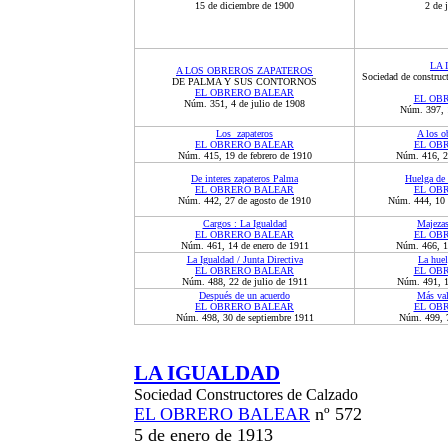
15 de diciembre de 1900
2 de 
LA 
A LOS OBREROS ZAPATEROS
Sociedad de construc
DE PALMA Y SUS CONTORNOS
EL OBRERO BALEAR
EL OB
Núm. 351, 4 de julio de 1908
Núm. 397, 1
Los zapateros
A los o
EL OBRERO BALEAR
EL OB
Núm. 415, 19 de febrero de 1910
Núm. 416, 26
De interes zapateros Palma
Huelga de 
EL OBRERO BALEAR
EL OB
Núm. 442, 27 de agosto de 1910
Núm. 444, 10 
Cargos : La Igualdad
Majezas
EL OBRERO BALEAR
EL OB
Núm. 461, 14 de enero de 1911
Núm. 466, 18
La Igualdad / Junta Directiva
La huel
EL OBRERO BALEAR
EL OB
Núm. 488, 22 de julio de 1911
Núm. 491, 1
Después de un acuerdo
Más val
EL OBRERO BALEAR
EL OB
Núm. 49
8
,
30 de septiembre
1911
Núm. 49
9
,
LA IGUALDAD
Sociedad Constructores de Calzado
EL OBRERO BALEAR
nº 572
5 de enero de 1913