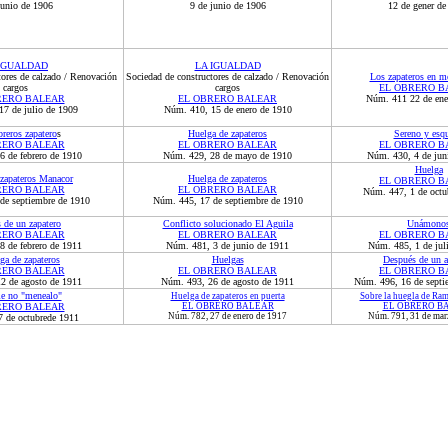
junio de 1906
9 de junio de 1906
12 de gener de
IGUALDAD
LA IGUALDAD
tores de calzado / Renovación
Sociedad de constructores de calzado / Renovación
Los zapateros en 
cargos
cargos
EL OBRERO B
RERO BALEAR
EL OBRERO BALEAR
Núm. 411 22 de ene
7 de julio de 1909
Núm. 410, 15 de enero de 1910
breros zapatero
s
Huelga de zapateros
Sereno y esqu
RERO BALEAR
EL OBRERO BALEAR
EL OBRERO B
 de febrero de 1910
Núm. 429, 28 de mayo de 1910
Núm. 430, 4 de jun
Huelga
zapateros Manacor
Huelga de zapateros
EL OBRERO B
RERO BALEAR
EL OBRERO BALEAR
Núm. 447, 1 de octu
de septiembre de 1910
Núm. 445, 17 de septiembre de 1910
 de un zapatero
Conflicto solucionado El Aguila
Unámono
RERO BALEAR
EL OBRERO BALEAR
EL OBRERO B
 de febrero de 1911
Núm. 481, 3 de junio de 1911
Núm. 485, 1 de jul
ga de zapateros
Huelgas
Después de un a
RERO BALEAR
EL OBRERO BALEAR
EL OBRERO B
2 de agosto de 1911
Núm. 493, 26 de agosto de 1911
Núm. 496, 16 de septi
e no "menealo"
Huelga de zapateros en puerta
Sobre la huegla de Ra
RERO BALEAR
EL OBRERO BALEAR
EL OBRERO B
Núm. 782, 27 de enero de 1917
Núm. 791, 31 de mar
7
de
octubre
de 1911