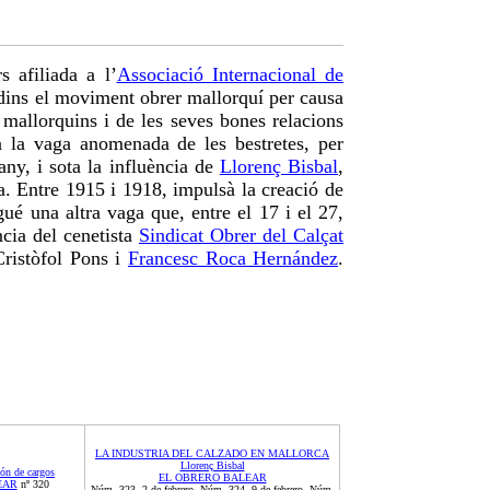
 afiliada a l’
Associació Internacional de
dins el moviment obrer mallorquí per causa
s mallorquins i de les seves bones relacions
à la vaga anomenada de les bestretes, per
any, i sota la influència de
Llorenç Bisbal
,
ra. Entre 1915 i 1918, impulsà la creació de
é una altra vaga que, entre el 17 i el 27,
ncia del cenetista
Sindicat Obrer del Calçat
Cristòfol Pons i
Francesc Roca Hernández
.
LA INDUSTRIA DEL CALZADO EN MALLORCA
Llorenç Bisbal
ión de cargos
EL OBRERO BALEAR
EAR
nº 320
Núm. 323, 2 de febrero, Núm. 324, 9 de febrero, Núm.